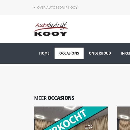
OVER AUTOBEDRIJF KOOY
HOME
OCCASIONS
ONDERHOUD
INRU
MEER
OCCASIONS