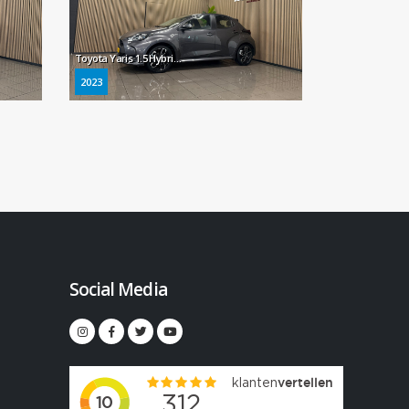
Toyota Yaris 1.5 Hybrid Comfort * Navigatie / Camera / 17" LM Velgen / Dealer onderhouden *
2023
Social Media