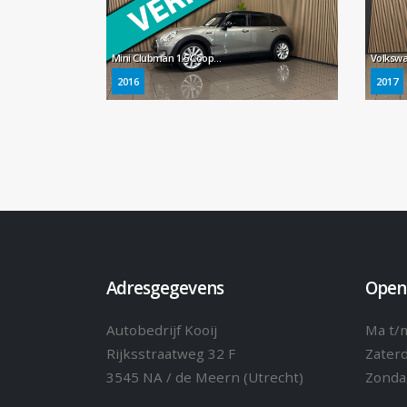
Mini Clubman 1.5 Cooper Chili Serious Business * Panoramadak / LED / Navigatie / Camera / NL Auto *
2016
2017
Adresgegevens
Open
Autobedrijf Kooij
Ma t/m
Rijksstraatweg 32 F
Zater
3545 NA / de Meern (Utrecht)
Zonda