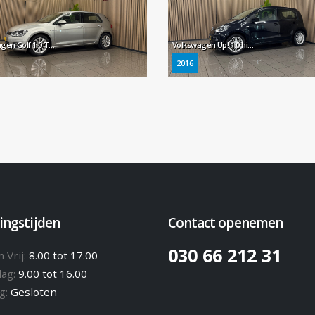
Volkswagen Golf 1.0 TSI Comfortline * Navigatie / Parkeersensoren / Cruise control / NL Auto *
Volkswagen Up! 1.0 high up! BlueMotion * Navigatie / LM Velgen / Cruise control / NL Auto *
2016
ingstijden
Contact openemen
030 66 212 31
 Vrij:
8.00 tot 17.00
dag:
9.00 tot 16.00
g:
Gesloten