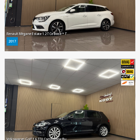
Renault Mégane Estate 1.2 TCe Bose * Trekhaak / Navigatie / Camera / Parkeersensoren / NL Auto *
2017
Volkswagen Golf 1.6 TDI Comfortline Business * Automaat / Navigatie / Cruise control / LM Velgen / NL Auto *