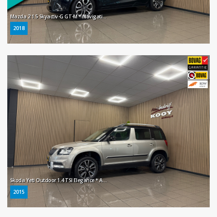
Mazda 2 1.5 Skyactiv-G GT-M * Navigatie / Stoelverwarming / LM Velgen / Cruise control / NL Auto *
2018
Skoda Yeti Outdoor 1.4 TSI Elegance * Automaat / Trekhaak / Navigatie / Xenon / Stoelverwarming *
2015