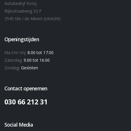
Autobedrijf Kooij
Rijksstraatweg 32 F
3545 NA / de Meern (Utrecht)
Openingstijden
Ma t/m Vrij:
8.00 tot 17.00
Zaterdag:
9.00 tot 16.00
Zondag:
Gesloten
Contact openemen
030 66 212 31
Social Media