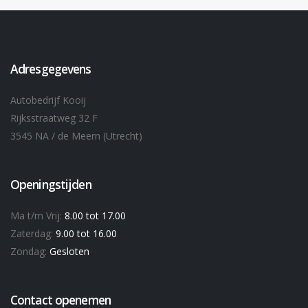
Adresgegevens
Autobedrijf Kooij
Rijksstraatweg 32 F
3545 NA / de Meern (Utrecht)
Openingstijden
Ma t/m Vrij:
8.00 tot 17.00
Zaterdag:
9.00 tot 16.00
Zondag:
Gesloten
Contact openemen