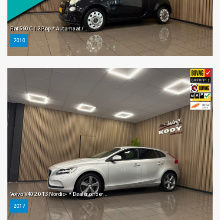
Fiat 500 C 1.2 Pop * Automaat / Elektr. Softtop / LM Velgen / NL Auto *
2010
Volvo V40 2.0 T3 Nordic+ * Dealer onderhouden / Navigatie / LED / Stoelverwarming / NL Auto *
2017