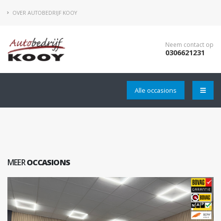
OVER AUTOBEDRIJF KOOY
Neem contact op
0306621231
Alle occasions
MEER
OCCASIONS