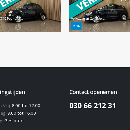
Fiat 500 C 1.2 Pop * Automaat / Elektr. Softtop / LM Velgen / NL Auto *
Volkswagen Golf Sportsvan 1.2 TSI Business Edition * Automaat / 1e Eig / Dealer onderhouden / Trekhaak / NL Auto *
2016
ingstijden
Contact openemen
030 66 212 31
 Vrij:
8.00 tot 17.00
dag:
9.00 tot 16.00
g:
Gesloten