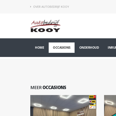
OVER AUTOBEDRIJF KOOY
HOME
OCCASIONS
ONDERHOUD
INRU
MEER
OCCASIONS