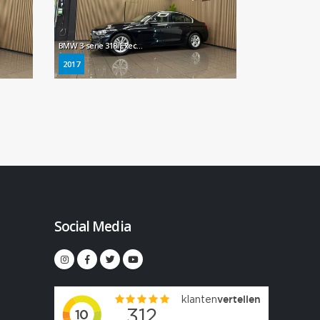
BMW 3-serie 318i Executive * Automaat / Dealer onderhouden / Afn. Trekhaak / LED / Navigatie / NL Auto *
2017
Social Media