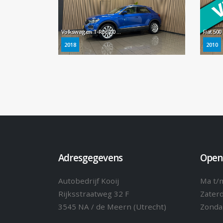
Volkswagen T-Roc 2.0 TSI 4Motion Sport * Automaat / Carplay / Virtual cockpit / Camera / NL Auto *
2018
2010
Adresgegevens
Open
Autobedrijf Kooij
Ma t/m
Rijksstraatweg 32 F
Zater
3545 NA / de Meern (Utrecht)
Zonda