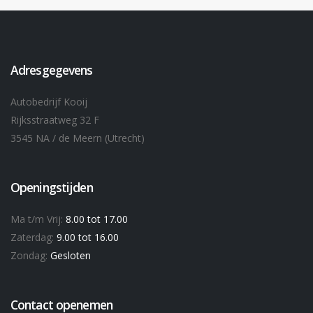
Adresgegevens
Autobedrijf Kooij
Rijksstraatweg 32 F
3545 NA / de Meern (Utrecht)
Openingstijden
Ma t/m Vrij:
8.00 tot 17.00
Zaterdag:
9.00 tot 16.00
Zondag:
Gesloten
Contact openemen