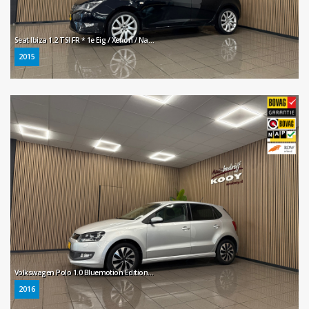
Seat Ibiza 1.2 TSI FR * 1e Eig / Xenon / Navigatie / Cruise control / LM Velgen / NL Auto *
2015
Volkswagen Polo 1.0 Bluemotion Edition * Automaat / Navigatie / Parkeersensoren / NL Auto *
2016