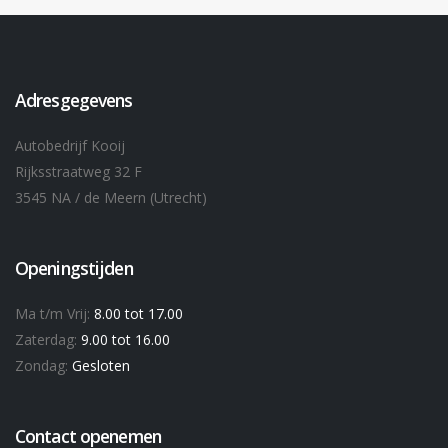
Adresgegevens
Autobedrijf Kooij
Rijksstraatweg 32 F
3545 NA / de Meern (Utrecht)
Openingstijden
Ma t/m Vrij:
8.00 tot 17.00
Zaterdag:
9.00 tot 16.00
Zondag:
Gesloten
Contact openemen