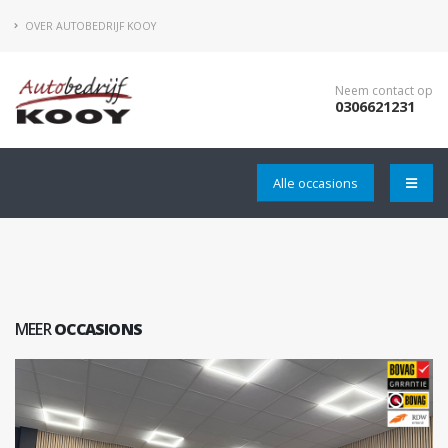
OVER AUTOBEDRIJF KOOY
Neem contact op
0306621231
Alle occasions
MEER
OCCASIONS