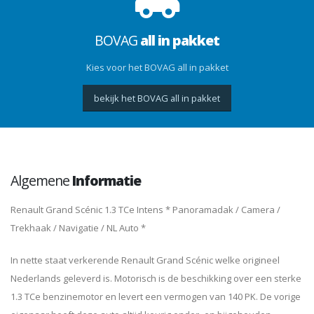
BOVAG
all in pakket
Kies voor het BOVAG all in pakket
bekijk het BOVAG all in pakket
Algemene
Informatie
Renault Grand Scénic 1.3 TCe Intens * Panoramadak / Camera /
Trekhaak / Navigatie / NL Auto *
In nette staat verkerende Renault Grand Scénic welke origineel
Nederlands geleverd is. Motorisch is de beschikking over een sterke
1.3 TCe benzinemotor en levert een vermogen van 140 PK. De vorige