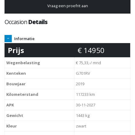
Vraag een proefrit aan
Occasion
Details
Informatie
Prijs
€ 14950
Wegenbelasting
€ 75,33,-/ mnd
Kenteken
G701RV
Bouwjaar
2019
Kilometerstand
117233 km
APK
30-11-2027
Gewicht
1443 kg
Kleur
zwart