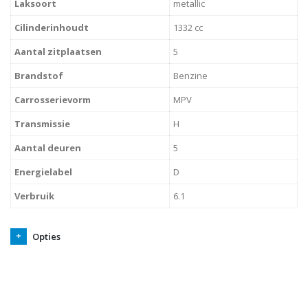
Laksoort
metallic
Cilinderinhoudt
1332 cc
Aantal zitplaatsen
5
Brandstof
Benzine
Carrosserievorm
MPV
Transmissie
H
Aantal deuren
5
Energielabel
D
Verbruik
6.1
Opties