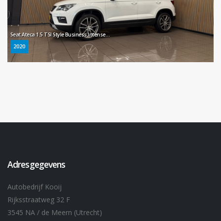
Seat Ateca 1.5 TSI Style Business Intense * Automaat / Trekhaak / Navigatie / Camera / Stoelverwarming *
2020
Adresgegevens
Autobedrijf Kooij
Rijksstraatweg 32 F
3545 NA / de Meern (Utrecht)