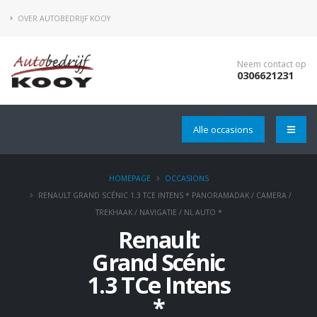
OVER AUTOBEDRIJF KOOY
Neem contact op
0306621231
Alle occasions
HOMEPAGE
OCCASIONS
RENAULT GRAND SCÉNIC 1.3 TCE INTENS * PANORAMADAK / CAMERA /
TREKHAAK / NAVIGATIE / NL AUTO *
Renault
Grand Scénic
1.3 TCe Intens
*