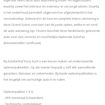
eigenaar heeft deze auto altijd keurig onder- en bijgehouden,
waarbij zowel het interieur en exterieur er verzorgd uitzien. Daarbij
is het onderhoud periodiek uitgevoerd en afgestempeld in het
serviceboekje. Geleverd in de luxe en complete Intens uitvoering is
deze Grand Scénic voorzien van de juiste opties, welke in en rond
de auto aanwezig zijn. Tevens beschikt deze Nederlands geleverde
auto over een correcte en inzichtelijke Nationale AutoPas
(kilometerteller certificaat).
Bij Autobedrijf Kooy kunt u een keuze maken uit onderstaande
opleverpakketten. Op die manier bepaalt u zelf alle aanvullende
garanties, diensten en zekerheden. Bij beide opleverpakketten is
het mogelijk om uw huidige auto in te ruilen.
Opleverpakket 1. € 0,-
- APK (minimaal 6 maanden)
- Technische controlebeurt