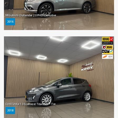
Mitsubishi Outlander 2.0 PHEV Executive Edition * Stoelverwarming / LM Velgen / Parkeersensoren / NL Auto *
2016
Ford Fiesta 1.0 EcoBoost Titanium * Trekhaak / B&O Audio / Navigatie / Camera / NL Auto *
2018