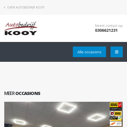
OVER AUTOBEDRIJF KOOY
Neem contact op
0306621231
Alle occasions
MEER
OCCASIONS