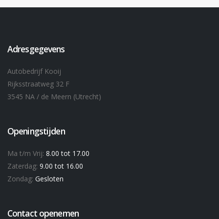
Adresgegevens
Autobedrijf Kooij
Rijksstraatweg 32 F
3545 NA / de Meern (Utrecht)
Openingstijden
Ma t/m Vrij:
8.00 tot 17.00
Zaterdag:
9.00 tot 16.00
Zondag:
Gesloten
Contact openemen