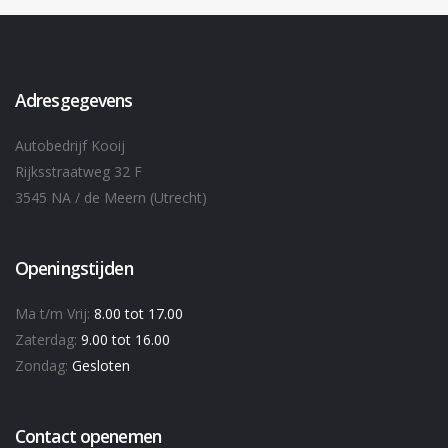
Adresgegevens
Autobedrijf Kooij
Rijksstraatweg 32 F
3545 NA / de Meern (Utrecht)
Openingstijden
Ma t/m Vrij:
8.00 tot 17.00
Zaterdag:
9.00 tot 16.00
Zondag:
Gesloten
Contact openemen