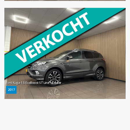
Ford Kuga 1.5 EcoBoost ST Line * Dealer onderhouden / Trekhaak / Carplay / NL Auto *
2017