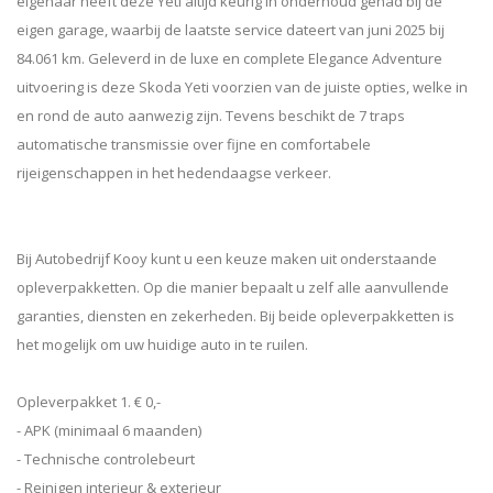
eigenaar heeft deze Yeti altijd keurig in onderhoud gehad bij de
eigen garage, waarbij de laatste service dateert van juni 2025 bij
84.061 km. Geleverd in de luxe en complete Elegance Adventure
uitvoering is deze Skoda Yeti voorzien van de juiste opties, welke in
en rond de auto aanwezig zijn. Tevens beschikt de 7 traps
automatische transmissie over fijne en comfortabele
rijeigenschappen in het hedendaagse verkeer.
Bij Autobedrijf Kooy kunt u een keuze maken uit onderstaande
opleverpakketten. Op die manier bepaalt u zelf alle aanvullende
garanties, diensten en zekerheden. Bij beide opleverpakketten is
het mogelijk om uw huidige auto in te ruilen.
Opleverpakket 1. € 0,-
- APK (minimaal 6 maanden)
- Technische controlebeurt
- Reinigen interieur & exterieur