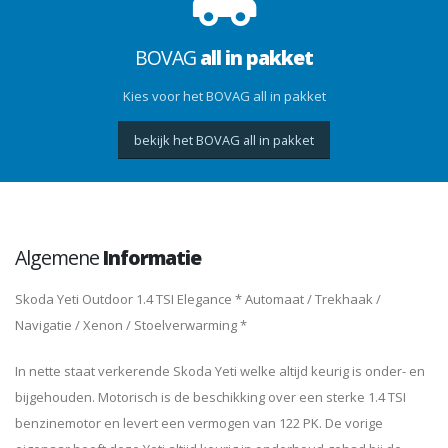
BOVAG
all in pakket
Kies voor het BOVAG all in pakket
bekijk het BOVAG all in pakket
Algemene
Informatie
Skoda Yeti Outdoor 1.4 TSI Elegance * Automaat / Trekhaak /
Navigatie / Xenon / Stoelverwarming *
In nette staat verkerende Skoda Yeti welke altijd keurig is onder- en
bijgehouden. Motorisch is de beschikking over een sterke 1.4 TSI
benzinemotor en levert een vermogen van 122 PK. De vorige