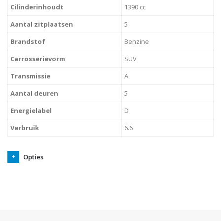
Cilinderinhoudt
1390 cc
Aantal zitplaatsen
5
Brandstof
Benzine
Carrosserievorm
SUV
Transmissie
A
Aantal deuren
5
Energielabel
D
Verbruik
6.6
Opties