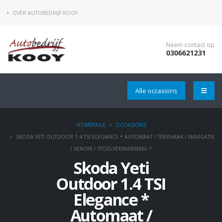
OVER AUTOBEDRIJF KOOY
Neem contact op
0306621231
Alle occasions
HOMEPAGE
OCCASIONS
SKODA YETI OUTDOOR 1.4 TSI ELEGANCE * AUTOMAAT / TREKHAAK / NAVIGATIE
/ XENON / STOELVERWARMING *
Skoda Yeti
Outdoor 1.4 TSI
Elegance *
Automaat /