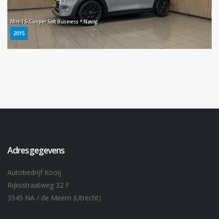
Mini 1.5 Cooper Salt Business * Navigatie / Cruise control / LM Velgen / NL Auto *
2015
Adresgegevens
Autobedrijf Kooij
Rijksstraatweg 32 F
3545 NA / de Meern (Utrecht)