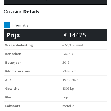
Occasion
Details
Informatie
Prijs
€ 14475
Wegenbelasting
€ 66,33,-/ mnd
Kenteken
G426TG
Bouwjaar
2015
Kilometerstand
93476 km
APK
19-12-2026
Gewicht
1305 kg
Kleur
grijs
Laksoort
metallic