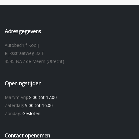
Adresgegevens
Autobedrijf Kooij
Rijksstraatweg 32 F
3545 NA / de Meern (Utrecht)
Openingstijden
Ma t/m Vrij:
8.00 tot 17.00
Zaterdag:
9.00 tot 16.00
Zondag:
Gesloten
Contact openemen