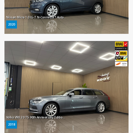
Nissan Micra 1.0 IG-T N-Connecta * Automaat / Navigatie / Camera / LM Velgen / NL Auto *
2020
Volvo V90 2.0 T5 90th Anniversary Edition * Automaat / Trekhaak / Navigatie / Camera / NL Auto *
2018