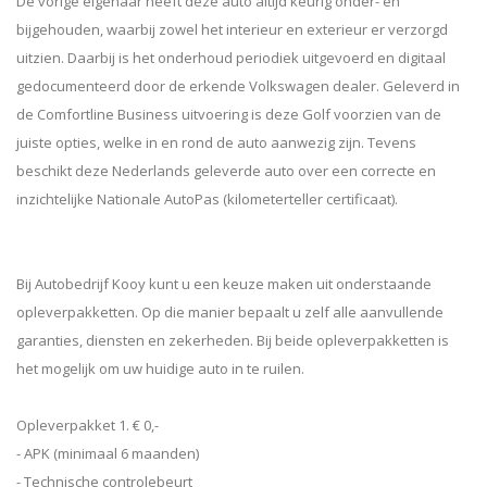
De vorige eigenaar heeft deze auto altijd keurig onder- en
bijgehouden, waarbij zowel het interieur en exterieur er verzorgd
uitzien. Daarbij is het onderhoud periodiek uitgevoerd en digitaal
gedocumenteerd door de erkende Volkswagen dealer. Geleverd in
de Comfortline Business uitvoering is deze Golf voorzien van de
juiste opties, welke in en rond de auto aanwezig zijn. Tevens
beschikt deze Nederlands geleverde auto over een correcte en
inzichtelijke Nationale AutoPas (kilometerteller certificaat).
Bij Autobedrijf Kooy kunt u een keuze maken uit onderstaande
opleverpakketten. Op die manier bepaalt u zelf alle aanvullende
garanties, diensten en zekerheden. Bij beide opleverpakketten is
het mogelijk om uw huidige auto in te ruilen.
Opleverpakket 1. € 0,-
- APK (minimaal 6 maanden)
- Technische controlebeurt