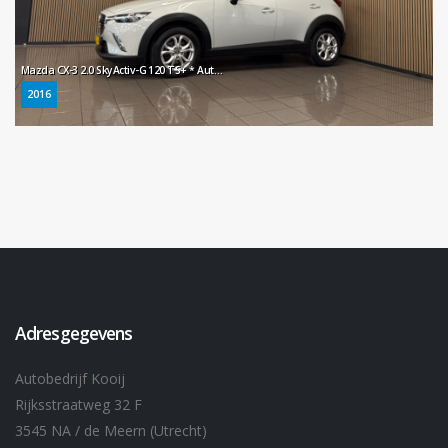
Mazda CX-3 2.0 SkyActiv-G 120 TS+ * Automaat / LED / Cruise control / LM Velgen / Stoelverwarming *
2016
Adresgegevens
Autobedrijf Kooij
Rijksstraatweg 32 F
3545 NA / de Meern (Utrecht)