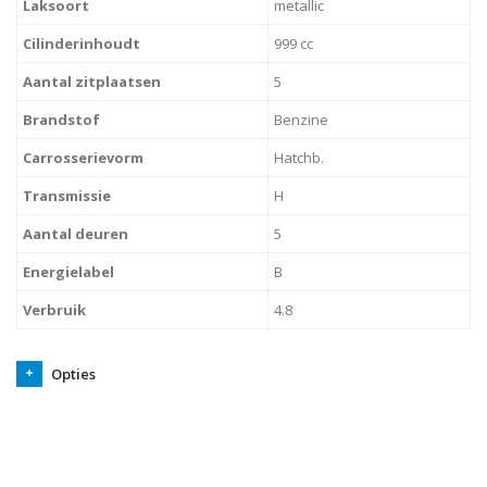
Laksoort
metallic
Cilinderinhoudt
999 cc
Aantal zitplaatsen
5
Brandstof
Benzine
Carrosserievorm
Hatchb.
Transmissie
H
Aantal deuren
5
Energielabel
B
Verbruik
4.8
Opties