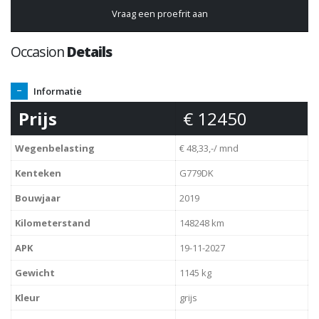
Vraag een proefrit aan
Occasion
Details
Informatie
Prijs
€ 12450
Wegenbelasting
€ 48,33,-/ mnd
Kenteken
G779DK
Bouwjaar
2019
Kilometerstand
148248 km
APK
19-11-2027
Gewicht
1145 kg
Kleur
grijs