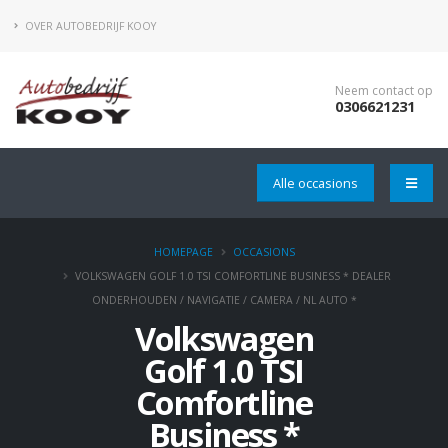
OVER AUTOBEDRIJF KOOY
Neem contact op
0306621231
Alle occasions
HOMEPAGE
OCCASIONS
VOLKSWAGEN GOLF 1.0 TSI COMFORTLINE BUSINESS * DEALER
ONDERHOUDEN / NAVIGATIE / CAMERA / NL AUTO *
Volkswagen
Golf 1.0 TSI
Comfortline
Business *