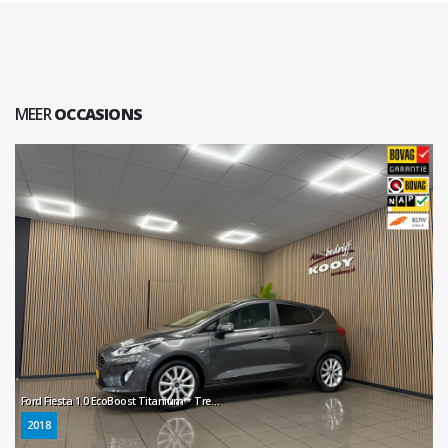
MEER
OCCASIONS
Ford Fiesta 1.0 EcoBoost Titanium * Trekhaak / B&O Audio / Navigatie / Camera / NL Auto *
2018