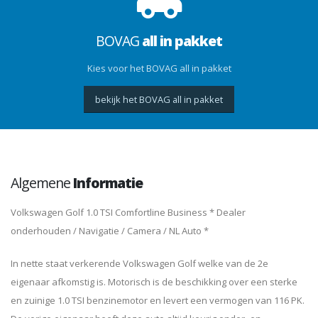
BOVAG
all in pakket
Kies voor het BOVAG all in pakket
bekijk het BOVAG all in pakket
Algemene
Informatie
Volkswagen Golf 1.0 TSI Comfortline Business * Dealer
onderhouden / Navigatie / Camera / NL Auto *
In nette staat verkerende Volkswagen Golf welke van de 2e
eigenaar afkomstig is. Motorisch is de beschikking over een sterke
en zuinige 1.0 TSI benzinemotor en levert een vermogen van 116 PK.