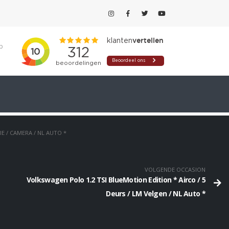
p
E / CAMERA / NL AUTO *
VOLGENDE OCCASION
Volkswagen Polo 1.2 TSI BlueMotion Edition * Airco / 5
Deurs / LM Velgen / NL Auto *