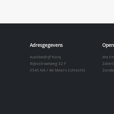
Adresgegevens
Open
Autobedrijf Kooij
Ma t/m
Rijksstraatweg 32 F
Zater
3545 NA / de Meern (Utrecht)
Zonda