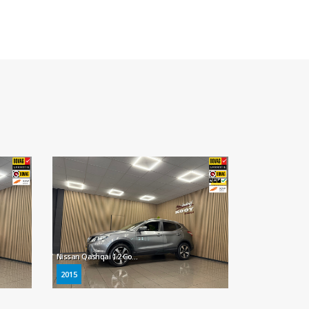
Nissan Qashqai 1.2 Connect Edition * Panoramadak / 360° Camera / Trekhaak / NL Auto *
2015