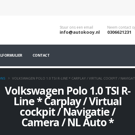
Stuur ons een email
Neem contact o
info@autokooy.nl
0306621231
ILFORMULIER
CONTACT
ONS
VOLKSWAGEN POLO 1.0 TSI R-LINE * CARPLAY / VIRTUAL COCKPIT / NAVIGATI
Volkswagen Polo 1.0 TSI R-
Line * Carplay / Virtual
cockpit / Navigatie /
Camera / NL Auto *