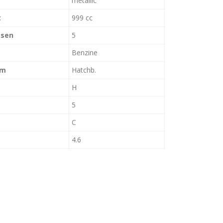
metallic
t
999 cc
tsen
5
Benzine
rm
Hatchb.
H
5
C
4.6