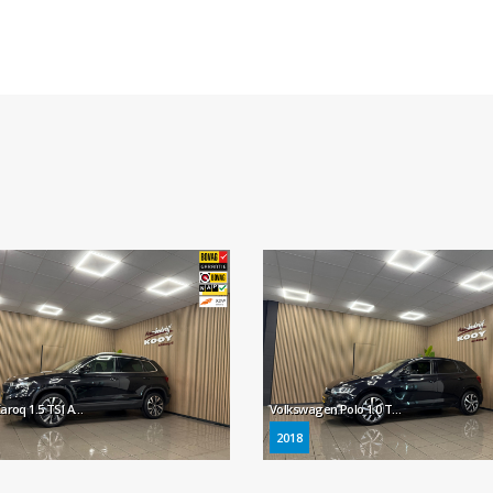
Skoda Karoq 1.5 TSI ACT Business Edition * Automaat / Carplay / Virtual cockpit / Camera / NL Auto *
Volkswagen Polo 1.0 TSI Comfortline * Navigatie / LED / LM Velgen / Stoelverwarming *
2018