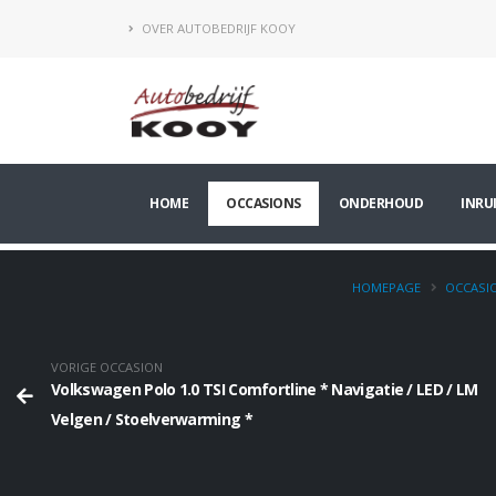
OVER AUTOBEDRIJF KOOY
HOME
OCCASIONS
ONDERHOUD
INRU
HOMEPAGE
OCCASI
VORIGE OCCASION
Volkswagen Polo 1.0 TSI Comfortline * Navigatie / LED / LM
Velgen / Stoelverwarming *