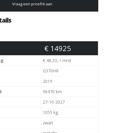
Vraag een proefrit aan
ails
€ 14925
ng
€ 48,33,-/ mnd
G370HR
2019
d
96470 km
27-10-2027
1055 kg
zwart