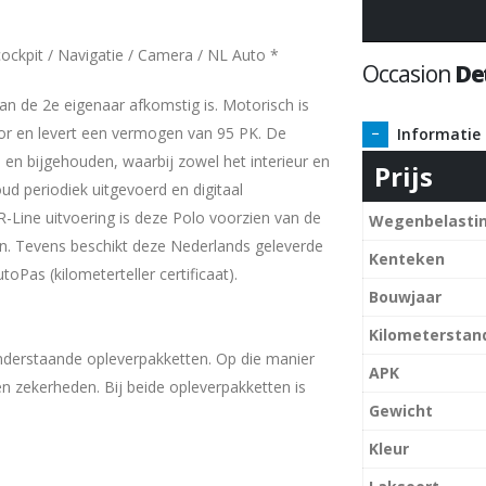
cockpit / Navigatie / Camera / NL Auto *
Occasion
Det
an de 2e eigenaar afkomstig is. Motorisch is
tor en levert een vermogen van 95 PK. De
Informatie
- en bijgehouden, waarbij zowel het interieur en
Prijs
oud periodiek uitgevoerd en digitaal
-Line uitvoering is deze Polo voorzien van de
Wegenbelasti
ijn. Tevens beschikt deze Nederlands geleverde
Kenteken
toPas (kilometerteller certificaat).
Bouwjaar
Kilometerstan
nderstaande opleverpakketten. Op die manier
APK
 en zekerheden. Bij beide opleverpakketten is
Gewicht
Kleur