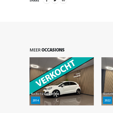
SHARE
MEER
OCCASIONS
Kia Rio 1.2 CVVT World Cup Edition Plus * 66.887 km + NAP / Leder / Cruise control / LM Velgen / NL Auto *
2014
2022