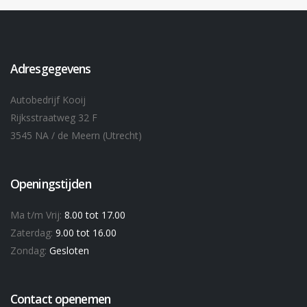
Adresgegevens
Autobedrijf Kooij
Rijksstraatweg 32 F
3545 NA / de Meern (Utrecht)
Openingstijden
Ma t/m Vrij:
8.00 tot 17.00
Zaterdag:
9.00 tot 16.00
Zondag:
Gesloten
Contact openemen