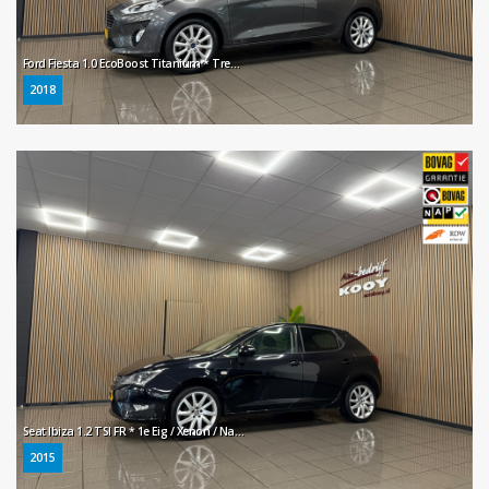
Ford Fiesta 1.0 EcoBoost Titanium * Trekhaak / B&O Audio / Navigatie / Camera / NL Auto *
2018
Seat Ibiza 1.2 TSI FR * 1e Eig / Xenon / Navigatie / Cruise control / LM Velgen / NL Auto *
2015