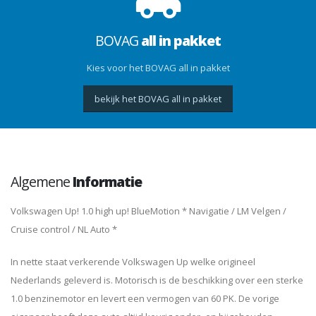
BOVAG
all in pakket
Kies voor het BOVAG all in pakket
bekijk het BOVAG all in pakket
Algemene
Informatie
Volkswagen Up! 1.0 high up! BlueMotion * Navigatie / LM Velgen /
Cruise control / NL Auto *
In nette staat verkerende Volkswagen Up welke origineel
Nederlands geleverd is. Motorisch is de beschikking over een sterke
1.0 benzinemotor en levert een vermogen van 60 PK. De vorige