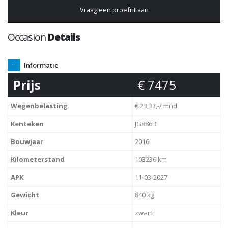
Vraag een proefrit aan
Occasion
Details
Informatie
Prijs
€ 7475
Wegenbelasting
€ 23,33,-/ mnd
Kenteken
JG886D
Bouwjaar
2016
Kilometerstand
103236 km
APK
11-03-2027
Gewicht
840 kg
Kleur
zwart