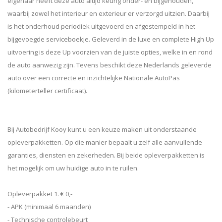
eigenaar heeft deze auto altijd keurig onder- en bijgehouden,
waarbij zowel het interieur en exterieur er verzorgd uitzien. Daarbij
is het onderhoud periodiek uitgevoerd en afgestempeld in het
bijgevoegde serviceboekje. Geleverd in de luxe en complete High Up
uitvoering is deze Up voorzien van de juiste opties, welke in en rond
de auto aanwezig zijn. Tevens beschikt deze Nederlands geleverde
auto over een correcte en inzichtelijke Nationale AutoPas
(kilometerteller certificaat).
Bij Autobedrijf Kooy kunt u een keuze maken uit onderstaande
opleverpakketten. Op die manier bepaalt u zelf alle aanvullende
garanties, diensten en zekerheden. Bij beide opleverpakketten is
het mogelijk om uw huidige auto in te ruilen.
Opleverpakket 1. € 0,-
- APK (minimaal 6 maanden)
- Technische controlebeurt