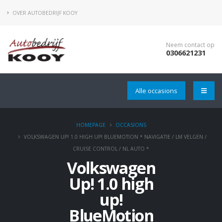
OVER AUTOBEDRIJF KOOY
Neem contact op
0306621231
Alle occasions
HOMEPAGE
OCCASIONS
VOLKSWAGEN UP! 1.0 HIGH UP! BLUEMOTION * NAVIGATIE / LM VELGEN /
CRUISE CONTROL / NL AUTO *
Volkswagen
Up! 1.0 high
up!
BlueMotion