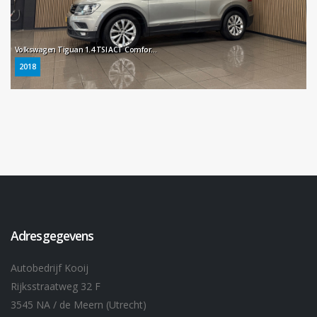
Volkswagen Tiguan 1.4 TSI ACT Comfortline * Automaat / Carplay / Trekhaak / Camera / NL Auto *
2018
Adresgegevens
Autobedrijf Kooij
Rijksstraatweg 32 F
3545 NA / de Meern (Utrecht)