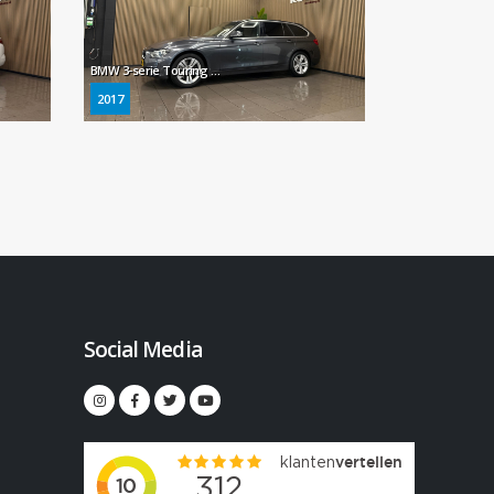
BMW 3-serie Touring 330i Executive * 1e Eig / Automaat / 360° Camera / LED / Navigatie / NL Auto *
2017
Social Media