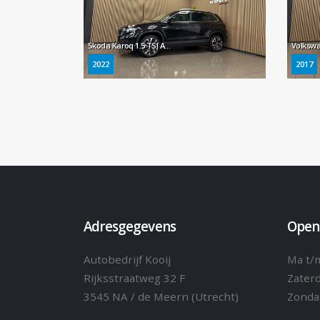
Skoda Karoq 1.5 TSI ACT Business Edition * Automaat / Carplay / Virtual cockpit / Camera / NL Auto *
2022
2017
Adresgegevens
Open
Autobedrijf Kooij
Ma t/m
Rijksstraatweg 32 F
Zater
3545 NA / de Meern (Utrecht)
Zonda