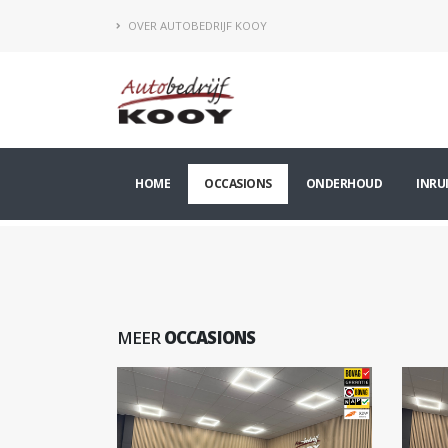
OVER AUTOBEDRIJF KOOY
HOME
OCCASIONS
ONDERHOUD
INRU
MEER
OCCASIONS