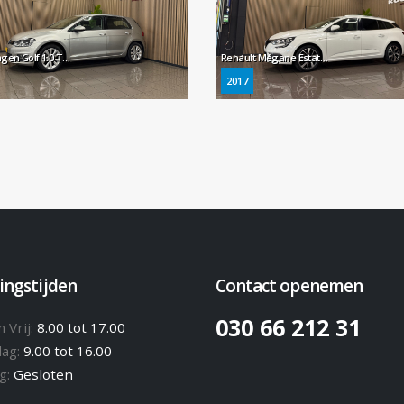
Volkswagen Golf 1.0 TSI Comfortline * Navigatie / Parkeersensoren / Cruise control / NL Auto *
Renault Mégane Estate 1.2 TCe Bose * Trekhaak / Navigatie / Camera / Parkeersensoren / NL Auto *
2017
ingstijden
Contact openemen
030 66 212 31
 Vrij:
8.00 tot 17.00
dag:
9.00 tot 16.00
g:
Gesloten