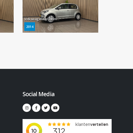
Volkswagen Up! 1.0 move up! BlueMotion * Navigatie / Airco / 5 Deurs / Goed onderhouden *
2014
Social Media