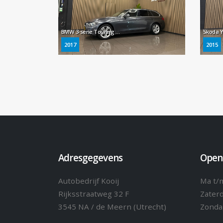
BMW 3-serie Touring 330i Executive * 1e Eig / Automaat / 360° Camera / LED / Navigatie / NL Auto *
2017
2015
Adresgegevens
Open
Autobedrijf Kooij
Ma t/m
Rijksstraatweg 32 F
Zater
3545 NA / de Meern (Utrecht)
Zonda