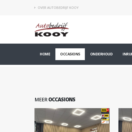
OVER AUTOBEDRIJF KOOY
HOME
OCCASIONS
ONDERHOUD
INRU
MEER
OCCASIONS