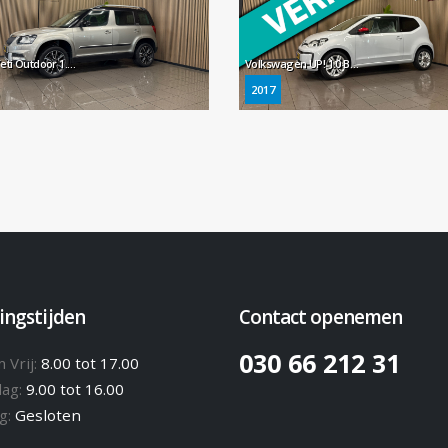
Skoda Yeti Outdoor 1.4 TSI Elegance * Automaat / Trekhaak / Navigatie / Xenon / Stoelverwarming *
Volkswagen UP! 1.0 BMT up! beats * Airco / LM Velgen / Bluetooth / LED *
2017
ingstijden
Contact openemen
030 66 212 31
 Vrij:
8.00 tot 17.00
dag:
9.00 tot 16.00
g:
Gesloten