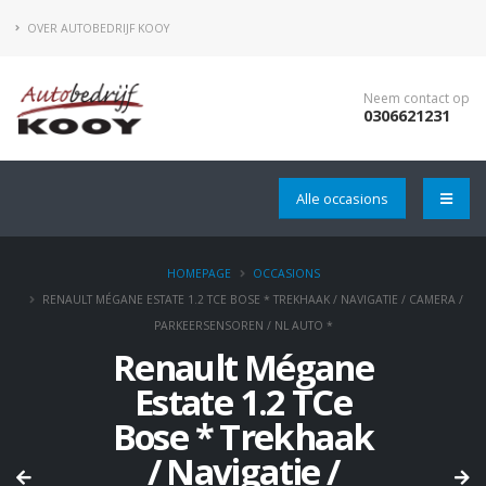
OVER AUTOBEDRIJF KOOY
Neem contact op
0306621231
Alle occasions
HOMEPAGE
OCCASIONS
RENAULT MÉGANE ESTATE 1.2 TCE BOSE * TREKHAAK / NAVIGATIE / CAMERA /
PARKEERSENSOREN / NL AUTO *
Renault Mégane
Estate 1.2 TCe
Bose * Trekhaak
/ Navigatie /