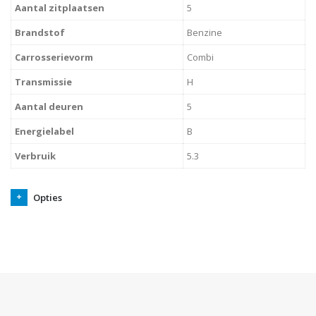
Aantal zitplaatsen
5
Brandstof
Benzine
Carrosserievorm
Combi
Transmissie
H
Aantal deuren
5
Energielabel
B
Verbruik
5.3
Opties