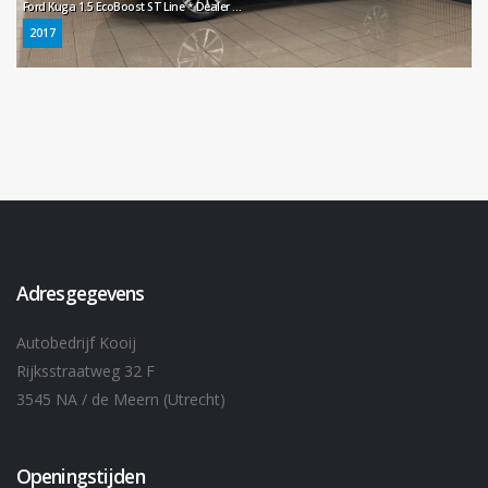
Ford Kuga 1.5 EcoBoost ST Line * Dealer onderhouden / Trekhaak / Carplay / NL Auto *
2017
Adresgegevens
Autobedrijf Kooij
Rijksstraatweg 32 F
3545 NA / de Meern (Utrecht)
Openingstijden