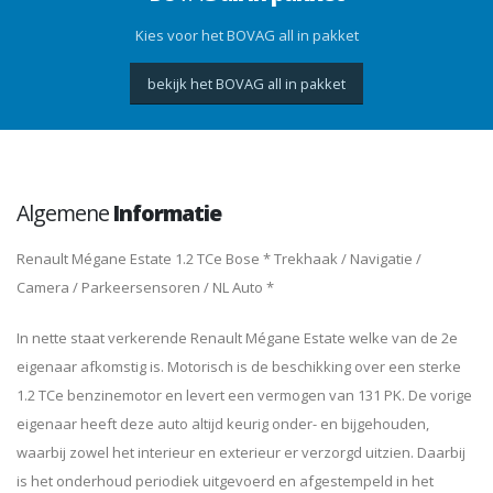
Kies voor het BOVAG all in pakket
bekijk het BOVAG all in pakket
Algemene
Informatie
Renault Mégane Estate 1.2 TCe Bose * Trekhaak / Navigatie /
Camera / Parkeersensoren / NL Auto *
In nette staat verkerende Renault Mégane Estate welke van de 2e
eigenaar afkomstig is. Motorisch is de beschikking over een sterke
1.2 TCe benzinemotor en levert een vermogen van 131 PK. De vorige
eigenaar heeft deze auto altijd keurig onder- en bijgehouden,
waarbij zowel het interieur en exterieur er verzorgd uitzien. Daarbij
is het onderhoud periodiek uitgevoerd en afgestempeld in het