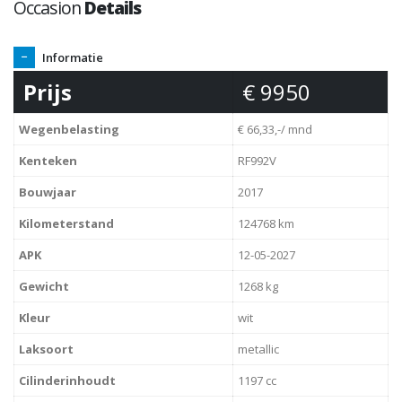
Occasion
Details
Informatie
Prijs
€ 9950
Wegenbelasting
€ 66,33,-/ mnd
Kenteken
RF992V
Bouwjaar
2017
Kilometerstand
124768 km
APK
12-05-2027
Gewicht
1268 kg
Kleur
wit
Laksoort
metallic
Cilinderinhoudt
1197 cc