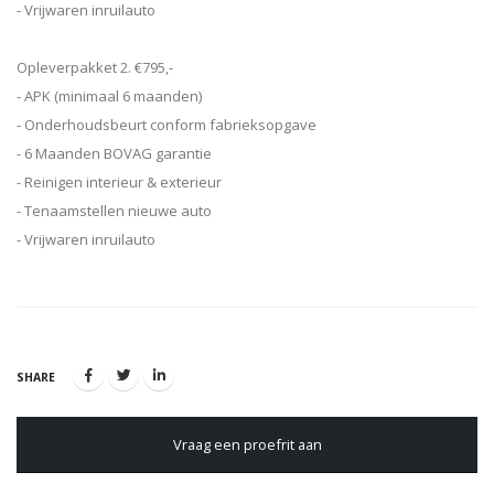
- Vrijwaren inruilauto
Opleverpakket 2. €795,-
- APK (minimaal 6 maanden)
- Onderhoudsbeurt conform fabrieksopgave
- 6 Maanden BOVAG garantie
- Reinigen interieur & exterieur
- Tenaamstellen nieuwe auto
- Vrijwaren inruilauto
SHARE
Vraag een proefrit aan